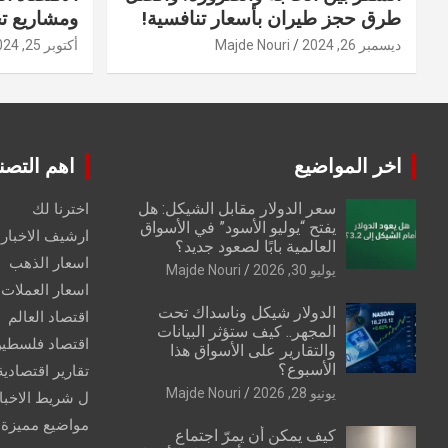
طرق حجز طيران بأسعار تنافسية!
ومشاريع ت
ديسمبر 26, 2024
Majde Nouri
أكتوبر 25, 2024
اخر المواضيع
اهم التصن
سعر الدولار مقابل الشيكل: هل
اخترنا لك
يفتح “يوليو الأسود” في الأسواق
ارشيف الاخبار 
العالمية بابًا لصعود جديد؟
اسعار الذهب
يوليو 30, 2026
Majde Nouri
اسعار العملات
الدولار شيكل وناسداك تحت
اقتصاد العالم
المجهر.. كيف ستؤثر البيانات
اقتصاد فلسطي
والتقارير على الأسواق هذا
الأسبوع؟
تقارير اقتصادية
يونيو 28, 2026
Majde Nouri
ل شريط الاخبا
مواضيع مميزة
كيف يمكن أن يمرّ اجتماع