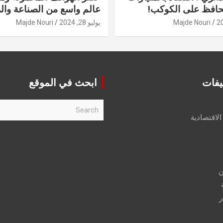
حافظ على الكوكب!
عالم واسع من الصناعة والر
Majde Nouri
يوليو 28, 2024
Majde Nouri
يفات
ابحث في الموقع
S
e
الاقتصادية
a
r
c
h
ن
ر