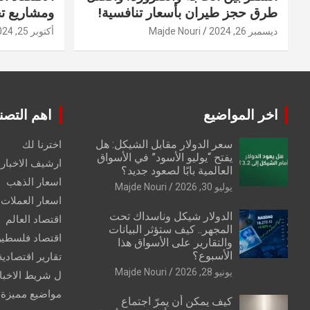
طرق حجز طيران بأسعار تنافسية!
ومشاريع ت
ديسمبر 26, 2024
Majde Nouri
أكتوبر 25, 2024
اخر المواضيع
اهم التصن
سعر الدولار مقابل الشيكل: هل
اخترنا لك
يفتح “يوليو الأسود” في الأسواق
ارشيف الاخبار 
العالمية بابًا لصعود جديد؟
اسعار الذهب
يوليو 30, 2026
Majde Nouri
اسعار العملات
الدولار شيكل وناسداك تحت
اقتصاد العالم
المجهر.. كيف ستؤثر البيانات
اقتصاد فلسطي
والتقارير على الأسواق هذا
الأسبوع؟
تقارير اقتصادية
يونيو 28, 2026
Majde Nouri
ل شريط الاخبا
مواضيع مميزة
كيف يمكن أن يمرّ اجتماع