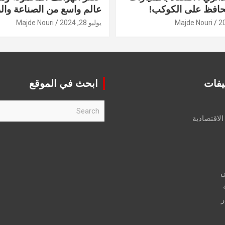
حافظ على الكوكب!
عالم واسع من الصناعة والر
Majde Nouri
يوليو 28, 2024
Majde Nouri
يفات
ابحث في الموقع
S
e
الاقتصادية
a
r
c
h
ن
ر