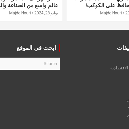
حافظ على الكوكب!
عالم واسع من الصناعة والر
Majde Nouri
يوليو 28, 2024
Majde Nouri
يفات
ابحث في الموقع
S
e
الاقتصادية
a
r
c
h
ن
ر