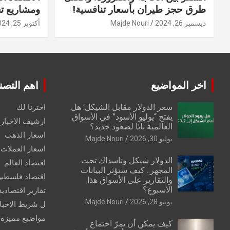
طرق حجز طيران بأسعار تنافسية!
ومشاريع ت
ديسمبر 26, 2024
Majde Nouri
أكتوبر 25, 2024
اخر المواضيع
اهم التصن
سعر الدولار مقابل الشيكل: هل
اخترنا لك
يفتح “يوليو الأسود” في الأسواق
ارشيف الاخبار 
العالمية بابًا لصعود جديد؟
اسعار الذهب
يوليو 30, 2026
Majde Nouri
اسعار العملات
الدولار شيكل وناسداك تحت
اقتصاد العالم
المجهر.. كيف ستؤثر البيانات
اقتصاد فلسطي
والتقارير على الأسواق هذا
الأسبوع؟
تقارير اقتصادية
يونيو 28, 2026
Majde Nouri
ل شريط الاخبا
مواضيع مميزة
كيف يمكن أن يمرّ اجتماع