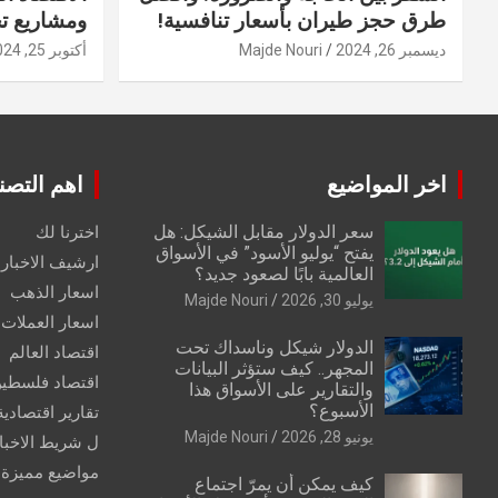
طرق حجز طيران بأسعار تنافسية!
ومشاريع ت
ديسمبر 26, 2024
Majde Nouri
أكتوبر 25, 2024
اخر المواضيع
اهم التصن
سعر الدولار مقابل الشيكل: هل
اخترنا لك
يفتح “يوليو الأسود” في الأسواق
ارشيف الاخبار 
العالمية بابًا لصعود جديد؟
اسعار الذهب
يوليو 30, 2026
Majde Nouri
اسعار العملات
الدولار شيكل وناسداك تحت
اقتصاد العالم
المجهر.. كيف ستؤثر البيانات
اقتصاد فلسطي
والتقارير على الأسواق هذا
الأسبوع؟
تقارير اقتصادية
يونيو 28, 2026
Majde Nouri
ل شريط الاخبا
مواضيع مميزة
كيف يمكن أن يمرّ اجتماع