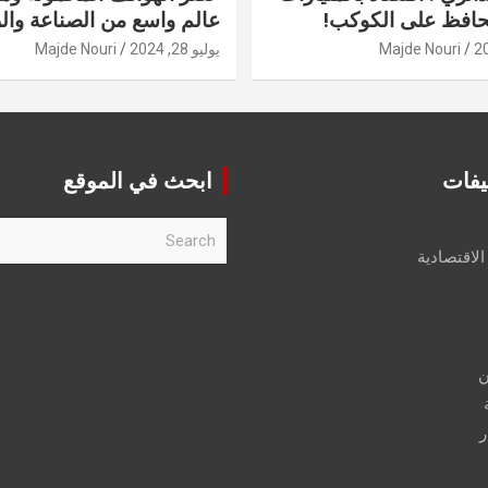
حافظ على الكوكب!
عالم واسع من الصناعة والر
Majde Nouri
يوليو 28, 2024
Majde Nouri
يفات
ابحث في الموقع
S
e
الاقتصادية
a
r
c
h
ن
ر