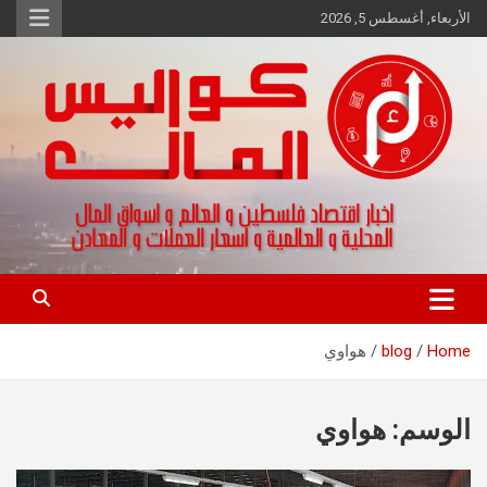
Ski
الأربعاء, أغسطس 5, 2026
t
conten
اخبار اقتصاد فلسطين و العالم و تقارير اسواق المال و العملات
كواليس المال
Home
blog
هواوي
الوسم:
هواوي