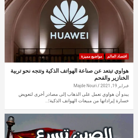
اقتصاد العالم
مواضيع مميزة
هواوي تبتعد عن صناعة الهواتف الذكية وتتجه نحو تربية
الخنازير والفحم
فبراير 19, 2021
Majde Nouri
يبدو أن هواوي تعمل على الذهاب إلى مصادر أخرى لتعويض
خسارة إيراداتها من مبيعات الهواتف الذكية؛…