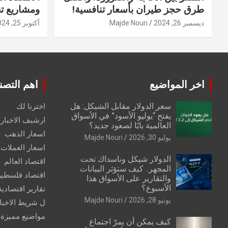
طرق حجز طيران بأسعار تنافسية!
ومشاريع ت
ديسمبر 26, 2024
Majde Nouri
أكتوبر 25, 2024
اخر المواضيع
اهم التصن
سعر الدولار مقابل الشيكل: هل
اخترنا لك
يفتح “يوليو الأسود” في الأسواق
ارشيف الاخبار 
العالمية بابًا لصعود جديد؟
اسعار الذهب
يوليو 30, 2026
Majde Nouri
اسعار العملات
الدولار شيكل وناسداك تحت
اقتصاد العالم
المجهر.. كيف ستؤثر البيانات
اقتصاد فلسطي
والتقارير على الأسواق هذا
الأسبوع؟
تقارير اقتصادية
يونيو 28, 2026
Majde Nouri
ل شريط الاخبا
مواضيع مميزة
كيف يمكن أن يمرّ اجتماع