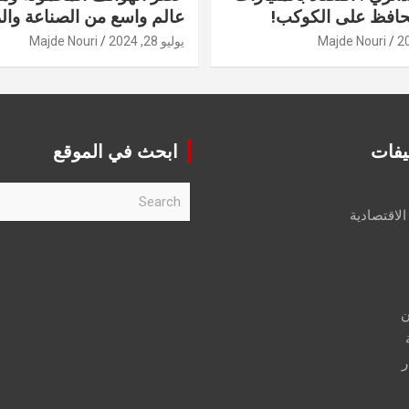
حافظ على الكوكب!
عالم واسع من الصناعة والر
Majde Nouri
يوليو 28, 2024
Majde Nouri
يفات
ابحث في الموقع
S
e
الاقتصادية
a
r
c
h
ن
ر