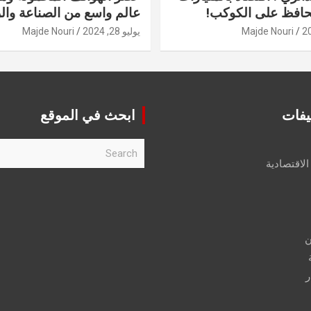
حافظ على الكوكب!
عالم واسع من الصناعة والر
Majde Nouri
يوليو 28, 2024
Majde Nouri
يفات
ابحث في الموقع
S
e
الاقتصادية
a
r
c
h
ن
ر