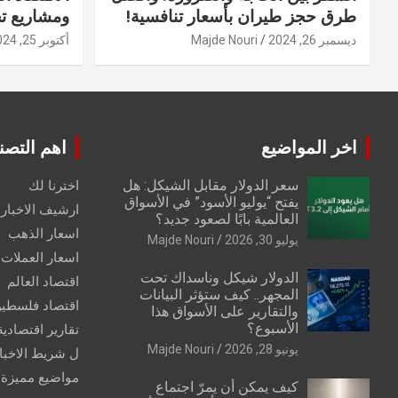
طرق حجز طيران بأسعار تنافسية!
ومشاريع ت
ديسمبر 26, 2024
Majde Nouri
أكتوبر 25, 2024
اخر المواضيع
اهم التصن
سعر الدولار مقابل الشيكل: هل
اخترنا لك
يفتح “يوليو الأسود” في الأسواق
ارشيف الاخبار 
العالمية بابًا لصعود جديد؟
اسعار الذهب
يوليو 30, 2026
Majde Nouri
اسعار العملات
الدولار شيكل وناسداك تحت
اقتصاد العالم
المجهر.. كيف ستؤثر البيانات
اقتصاد فلسطي
والتقارير على الأسواق هذا
الأسبوع؟
تقارير اقتصادية
يونيو 28, 2026
Majde Nouri
ل شريط الاخبا
مواضيع مميزة
كيف يمكن أن يمرّ اجتماع