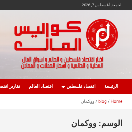
Ski
الجمعة, أغسطس 7, 2026
t
conten
اخبار اقتصاد فلسطين و العالم و تقارير اسواق المال و العملات
كواليس المال
الرئيسة
اقتصاد فلسطين
اقتصاد العالم
تقارير اقتص
Home
blog
ووكمان
الوسم:
ووكمان