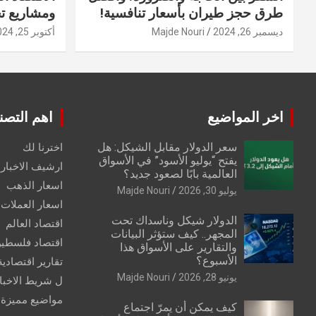
طرق حجز طيران بأسعار تنافسية!
ومشاريع ت
ديسمبر 26, 2024
Majde Nouri
أكتوبر 25, 2024
اخر المواضيع
اهم التصن
سعر الدولار مقابل الشيكل: هل
اخترنا لك
يفتح “يوليو الأسود” في الأسواق
ارشيف الاخبار 
العالمية بابًا لصعود جديد؟
اسعار الذهب
يوليو 30, 2026
Majde Nouri
اسعار العملات
الدولار شيكل وناسداك تحت
اقتصاد العالم
المجهر.. كيف ستؤثر البيانات
اقتصاد فلسطي
والتقارير على الأسواق هذا
الأسبوع؟
تقارير اقتصادية
يونيو 28, 2026
Majde Nouri
ل شريط الاخبا
مواضيع مميزة
كيف يمكن أن يمرّ اجتماع