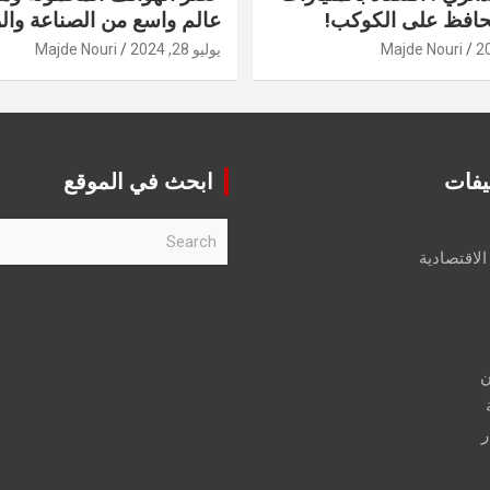
حافظ على الكوكب!
عالم واسع من الصناعة والر
Majde Nouri
يوليو 28, 2024
Majde Nouri
يفات
ابحث في الموقع
S
e
الاقتصادية
a
r
c
h
ن
ر