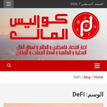
Ski
الجمعة, أغسطس 7, 2026
t
conten
اخبار اقتصاد فلسطين و العالم و تقارير اسواق المال و العملات
كواليس المال
DeFi
blog
Home
الوسم:
DeFi