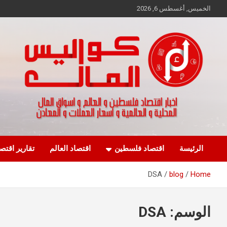
Ski
الخميس, أغسطس 6, 2026
t
conten
اخبار اقتصاد فلسطين و العالم و تقارير اسواق المال و العملات
كواليس المال
الرئيسة
اقتصاد فلسطين
اقتصاد العالم
تقارير اقتص
DSA
blog
Home
الوسم:
DSA