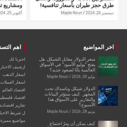
طرق حجز طيران بأسعار تنافسية!
ومشاريع ت
ديسمبر 26, 2024
Majde Nouri
أكتوبر 25, 2024
اخر المواضيع
اهم التصن
سعر الدولار مقابل الشيكل: هل
اخترنا لك
يفتح “يوليو الأسود” في الأسواق
ارشيف الاخبار 
العالمية بابًا لصعود جديد؟
اسعار الذهب
يوليو 30, 2026
Majde Nouri
اسعار العملات
الدولار شيكل وناسداك تحت
اقتصاد العالم
المجهر.. كيف ستؤثر البيانات
اقتصاد فلسطي
والتقارير على الأسواق هذا
الأسبوع؟
تقارير اقتصادية
يونيو 28, 2026
Majde Nouri
ل شريط الاخبا
مواضيع مميزة
كيف يمكن أن يمرّ اجتماع