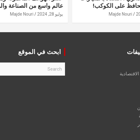
حافظ على الكوكب!
عالم واسع من الصناعة والر
Majde Nouri
يوليو 28, 2024
Majde Nouri
يفات
ابحث في الموقع
S
e
الاقتصادية
a
r
c
h
ن
ر