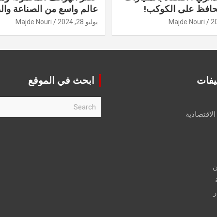
حافظ على الكوكب!
عالم واسع من الصناعة والر
Majde Nouri
يوليو 28, 2024
Majde Nouri
يفات
ابحث في الموقع
S
e
الاقتصادية
a
r
c
h
ن
ر