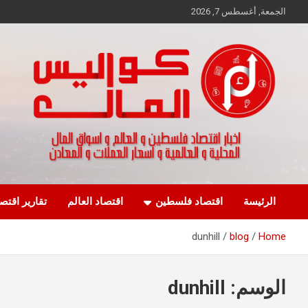
Ski
الجمعة, أغسطس 7, 2026
t
conten
اخبار اقتصاد فلسطين و العالم و تقارير اسواق المال و العملات
كواليس المال
الرئيسة
اقتصاد فلسطين
اقتصاد العالم
تقارير اقتص
dunhill
blog
Home
الوسم:
dunhill