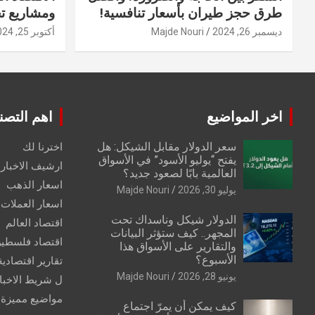
طرق حجز طيران بأسعار تنافسية!
ومشاريع ت
ديسمبر 26, 2024
Majde Nouri
أكتوبر 25, 2024
اخر المواضيع
اهم التصن
سعر الدولار مقابل الشيكل: هل
اخترنا لك
يفتح “يوليو الأسود” في الأسواق
ارشيف الاخبار 
العالمية بابًا لصعود جديد؟
اسعار الذهب
يوليو 30, 2026
Majde Nouri
اسعار العملات
الدولار شيكل وناسداك تحت
اقتصاد العالم
المجهر.. كيف ستؤثر البيانات
اقتصاد فلسطي
والتقارير على الأسواق هذا
الأسبوع؟
تقارير اقتصادية
يونيو 28, 2026
Majde Nouri
ل شريط الاخبا
مواضيع مميزة
كيف يمكن أن يمرّ اجتماع