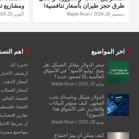
طرق حجز طيران بأسعار تنافسية!
ومشاريع ت
ديسمبر 26, 2024
Majde Nouri
أكتوبر 25, 2024
اخر المواضيع
اهم التصن
سعر الدولار مقابل الشيكل: هل
اخترنا لك
يفتح “يوليو الأسود” في الأسواق
ارشيف الاخبار 
العالمية بابًا لصعود جديد؟
اسعار الذهب
يوليو 30, 2026
Majde Nouri
اسعار العملات
الدولار شيكل وناسداك تحت
اقتصاد العالم
المجهر.. كيف ستؤثر البيانات
اقتصاد فلسطي
والتقارير على الأسواق هذا
الأسبوع؟
تقارير اقتصادية
يونيو 28, 2026
Majde Nouri
ل شريط الاخبا
مواضيع مميزة
كيف يمكن أن يمرّ اجتماع