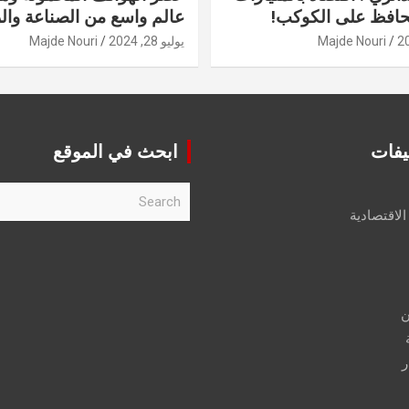
حافظ على الكوكب!
عالم واسع من الصناعة والر
Majde Nouri
يوليو 28, 2024
Majde Nouri
يفات
ابحث في الموقع
S
e
الاقتصادية
a
r
c
h
ن
ر