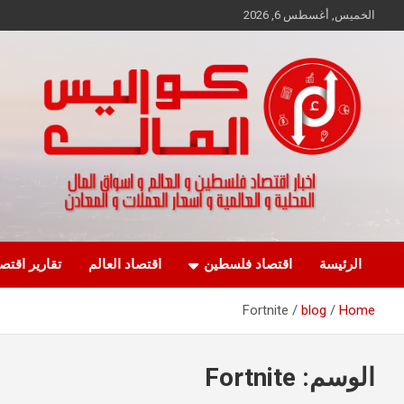
Ski
الخميس, أغسطس 6, 2026
t
conten
اخبار اقتصاد فلسطين و العالم و تقارير اسواق المال و العملات
كواليس المال
الرئيسة
اقتصاد فلسطين
اقتصاد العالم
تقارير اقتص
Fortnite
blog
Home
الوسم:
Fortnite