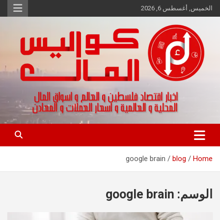
Ski
الخميس, أغسطس 6, 2026
t
conten
اخبار اقتصاد فلسطين و العالم و تقارير اسواق المال و العملات
كواليس المال
google brain
blog
Home
الوسم:
google brain