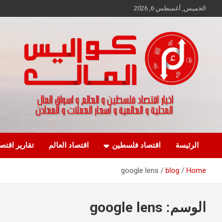
Ski
الخميس, أغسطس 6, 2026
t
conten
اخبار اقتصاد فلسطين و العالم و تقارير اسواق المال و العملات
كواليس المال
الرئيسة
اقتصاد فلسطين
اقتصاد العالم
تقارير اقتص
google lens
blog
Home
الوسم:
google lens