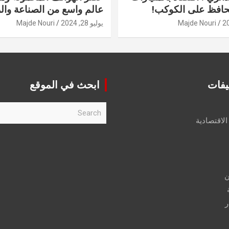
حافظ على الكوكب!
عالم واسع من الصناعة والر
Majde Nouri
يوليو 28, 2024
Majde Nouri
يفات
ابحث في الموقع
S
e
الاقتصادية
a
r
c
h
ن
ر