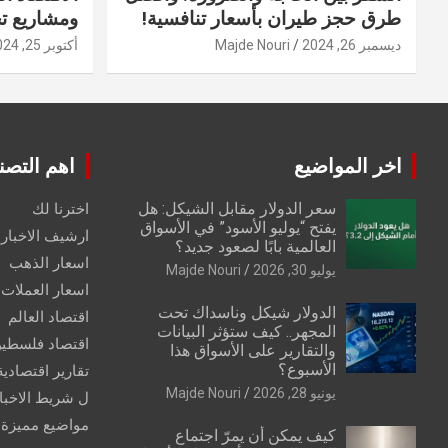
طرق حجز طيران بأسعار تنافسية!
ومشاريع ت
ديسمبر 26, 2024
Majde Nouri
أكتوبر 25, 2024
اخر المواضيع
اهم التصن
سعر الدولار مقابل الشيكل: هل
اخترنا لك
يفتح “يوليو الأسود” في الأسواق
ارشيف الاخبار 
العالمية بابًا لصعود جديد؟
اسعار الذهب
يوليو 30, 2026
Majde Nouri
اسعار العملات
الدولار شيكل وناسداك تحت
اقتصاد العالم
المجهر.. كيف ستؤثر البيانات
اقتصاد فلسطي
والتقارير على الأسواق هذا
الأسبوع؟
تقارير اقتصادية
يونيو 28, 2026
Majde Nouri
ل شريط الاخبا
مواضيع مميزة
كيف يمكن أن يمرّ اجتماع