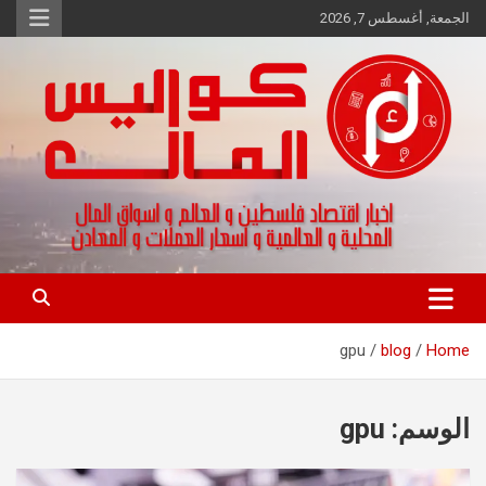
Ski
الجمعة, أغسطس 7, 2026
t
conten
اخبار اقتصاد فلسطين و العالم و تقارير اسواق المال و العملات
كواليس المال
gpu
blog
Home
الوسم:
gpu