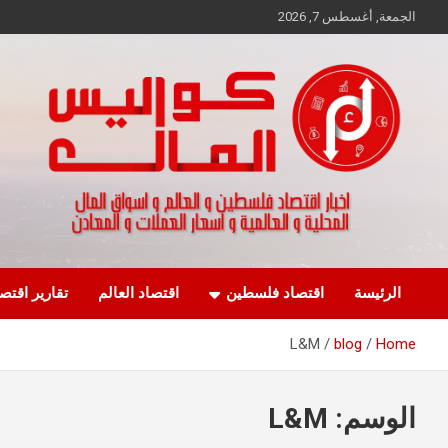
Ski
الجمعة, أغسطس 7, 2026
t
conten
اخبار اقتصاد فلسطين و العالم و تقارير اسواق المال و العملات
كواليس المال
الرئيسة
اقتصاد فلسطين
اقتصاد العالم
تقارير اقتص
L&M
blog
Home
الوسم:
L&M