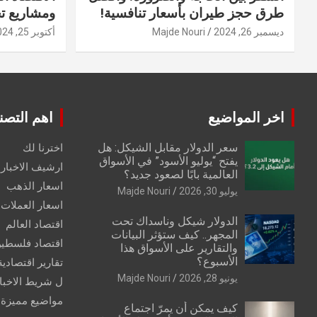
طرق حجز طيران بأسعار تنافسية!
ومشاريع ت
ديسمبر 26, 2024
Majde Nouri
أكتوبر 25, 2024
اخر المواضيع
اهم التصن
سعر الدولار مقابل الشيكل: هل
اخترنا لك
يفتح “يوليو الأسود” في الأسواق
ارشيف الاخبار 
العالمية بابًا لصعود جديد؟
اسعار الذهب
يوليو 30, 2026
Majde Nouri
اسعار العملات
الدولار شيكل وناسداك تحت
اقتصاد العالم
المجهر.. كيف ستؤثر البيانات
اقتصاد فلسطي
والتقارير على الأسواق هذا
الأسبوع؟
تقارير اقتصادية
يونيو 28, 2026
Majde Nouri
ل شريط الاخبا
مواضيع مميزة
كيف يمكن أن يمرّ اجتماع