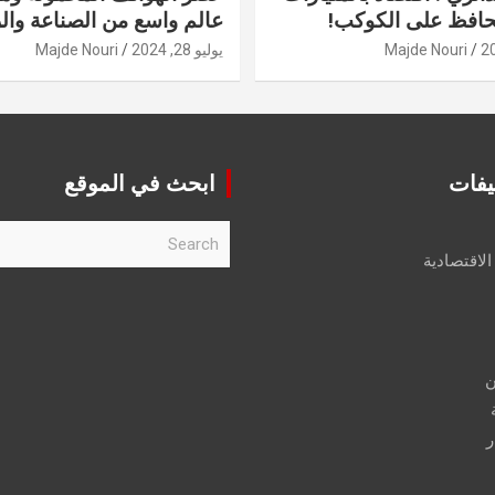
حافظ على الكوكب!
عالم واسع من الصناعة والر
Majde Nouri
يوليو 28, 2024
Majde Nouri
يفات
ابحث في الموقع
S
e
الاقتصادية
a
r
c
h
ن
ر