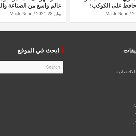
حافظ على الكوكب!
عالم واسع من الصناعة والر
Majde Nouri
يوليو 28, 2024
Majde Nouri
يفات
ابحث في الموقع
S
e
الاقتصادية
a
r
c
h
ن
ر