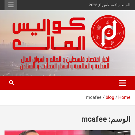
Ski
السبت, أغسطس 8, 2026
t
conten
اخبار اقتصاد فلسطين و العالم و تقارير اسواق المال و العملات
كواليس المال
mcafee
blog
Home
الوسم:
mcafee