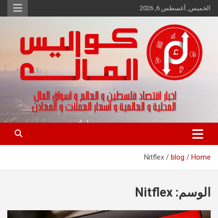
Ski
الخميس, أغسطس 6, 2026
t
conten
اخبار اقتصاد فلسطين و العالم و تقارير اسواق المال و العملات
كواليس المال
Nitflex
blog
Home
الوسم:
Nitflex