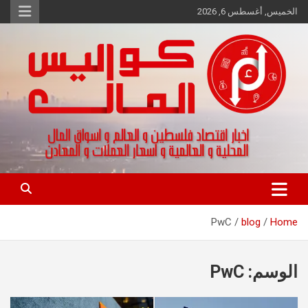
Ski
الخميس, أغسطس 6, 2026
t
conten
اخبار اقتصاد فلسطين و العالم و تقارير اسواق المال و العملات
كواليس المال
PwC
blog
Home
الوسم:
PwC