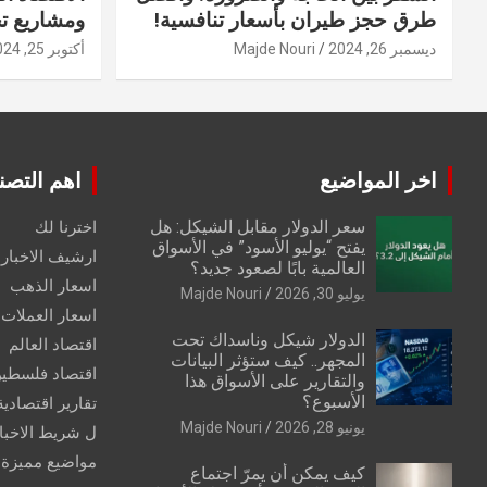
طرق حجز طيران بأسعار تنافسية!
ومشاريع ت
ديسمبر 26, 2024
Majde Nouri
أكتوبر 25, 2024
اخر المواضيع
اهم التصن
سعر الدولار مقابل الشيكل: هل
اخترنا لك
يفتح “يوليو الأسود” في الأسواق
ارشيف الاخبار 
العالمية بابًا لصعود جديد؟
اسعار الذهب
يوليو 30, 2026
Majde Nouri
اسعار العملات
الدولار شيكل وناسداك تحت
اقتصاد العالم
المجهر.. كيف ستؤثر البيانات
اقتصاد فلسطي
والتقارير على الأسواق هذا
الأسبوع؟
تقارير اقتصادية
يونيو 28, 2026
Majde Nouri
ل شريط الاخبا
مواضيع مميزة
كيف يمكن أن يمرّ اجتماع