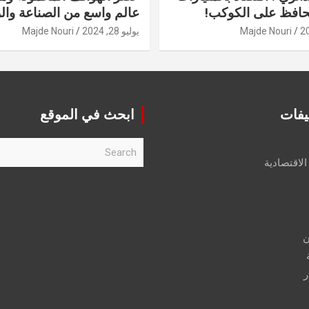
حافظ على الكوكب!
عالم واسع من الصناعة والر
Majde Nouri
يوليو 28, 2024
Majde Nouri
يفات
ابحث في الموقع
S
e
الاقتصادية
a
r
c
h
ن
ر