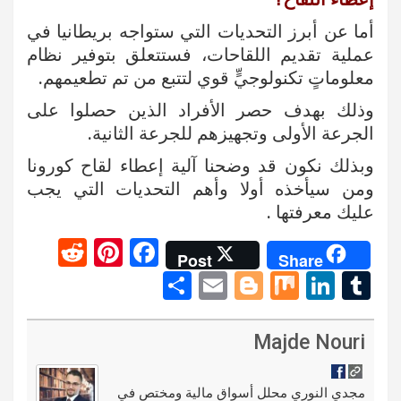
أما عن أبرز التحديات التي ستواجه بريطانيا في
عملية تقديم اللقاحات، فستتعلق بتوفير نظام
معلوماتٍ تكنولوجيٍّ قوي لتتبع من تم تطعيمهم.
وذلك بهدف حصر الأفراد الذين حصلوا على
الجرعة الأولى وتجهيزهم للجرعة الثانية.
وبذلك نكون قد وضحنا آلية إعطاء لقاح كورونا
ومن سيأخذه أولا وأهم التحديات التي يجب
عليك معرفتها .
R
Pi
F
Post
Share
e
nt
a
S
E
Bl
M
Li
T
d
er
ce
h
m
o
ix
n
u
di
es
b
ar
ail
g
ke
m
Majde Nouri
t
t
o
e
g
dI
bl
o
er
n
r
مجدي النوري محلل أسواق مالية ومختص في