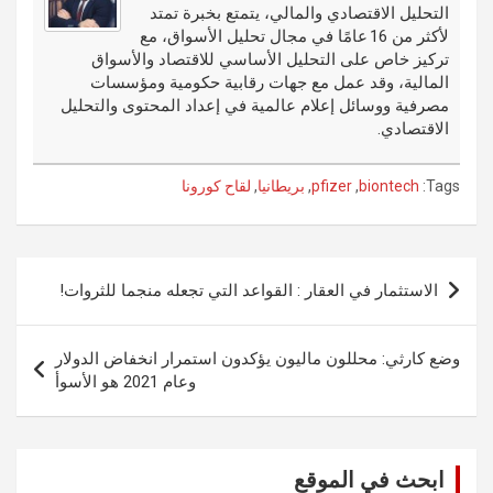
التحليل الاقتصادي والمالي، يتمتع بخبرة تمتد
k
لأكثر من 16 عامًا في مجال تحليل الأسواق، مع
تركيز خاص على التحليل الأساسي للاقتصاد والأسواق
المالية، وقد عمل مع جهات رقابية حكومية ومؤسسات
مصرفية ووسائل إعلام عالمية في إعداد المحتوى والتحليل
الاقتصادي.
Tags:
biontech
,
pfizer
,
بريطانيا
,
لقاح كورونا
تصفّح
الاستثمار في العقار : القواعد التي تجعله منجما للثروات!
المقالات
وضع كارثي: محللون ماليون يؤكدون استمرار انخفاض الدولار
وعام 2021 هو الأسوأ
ابحث في الموقع