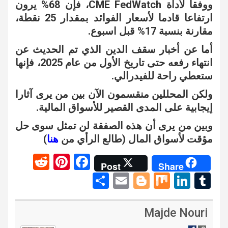
ووفقا لأداة CME FedWatch، فإن 68% يرون
ارتفاعا قادما لأسعار الفوائد بمقدار 25 نقطة،
مقارنة بنسبة 17% قبل اسبوع.
أما عن أخبار سقف الدين الذي تم الحديث عن
انتهاء رفعه حتى تاريخ الأول من عام 2025، فإنها
ستعطي راحة للفيدرالي.
ولكن المحللين منقسمون الآن بين من يرى آثارا
إيجابية على المدى القصير للأسواق المالية.
وبين من يرى أن هذه الصفقة لن تمثل سوى حل
مؤقت لأسواق المال (طالع الرأي من
هنا
)
R
Pi
F
Post
Share
e
nt
a
S
E
Bl
M
Li
T
d
er
ce
h
m
o
ix
n
u
di
es
b
ar
ail
g
ke
m
Majde Nouri
t
t
o