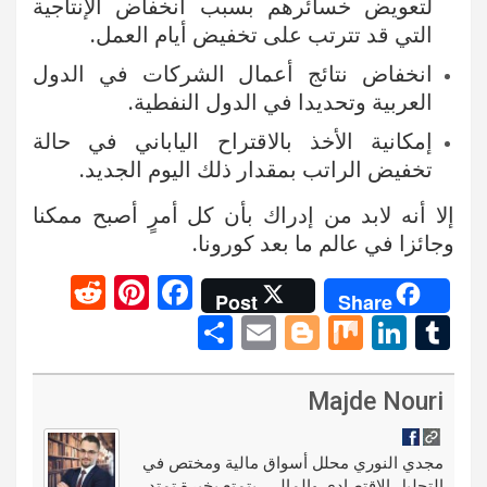
لتعويض خسائرهم بسبب انخفاض الإنتاجية
التي قد تترتب على تخفيض أيام العمل.
انخفاض نتائج أعمال الشركات في الدول
العربية وتحديدا في الدول النفطية.
إمكانية الأخذ بالاقتراح الياباني في حالة
تخفيض الراتب بمقدار ذلك اليوم الجديد.
إلا أنه لابد من إدراك بأن كل أمرٍ أصبح ممكنا
وجائزا في عالم ما بعد كورونا.
R
Pi
F
Post
Share
e
nt
a
S
E
Bl
M
Li
T
d
er
ce
h
m
o
ix
n
u
di
es
b
ar
ail
g
ke
m
Majde Nouri
t
t
o
e
g
dI
bl
o
er
n
r
مجدي النوري محلل أسواق مالية ومختص في
التحليل الاقتصادي والمالي، يتمتع بخبرة تمتد