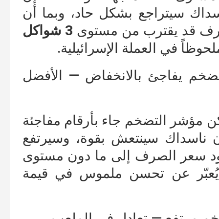
داك سيتراجع بشكل حاد، وبما أن
صرف قد يقترب من مستوى
3 شواكل
وظاً في العملة الإسرائيلية.
التضخم يفاجئ بالانخفاض — الأفضل
كن مؤشر التضخم جاء بأرقام مفاجئة
 ناسداك سينتعش بقوة، وسيرتفع
د سعر الصرف إلى ما دون مستوى
ُعبّر عن تحسن ملموس في قيمة
تضخم مرتفع — تعادل في الملعب