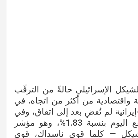
كل الإسرائيلي حالةً من الترقّب
 واقتصادية من أكثر من اتجاه. في
انية لم تُفضِ بعد إلى اتفاق، وفي
الخلفية: مؤشر ناسداك الذي ارتفع اليوم بنسبة 1.83%، وهو مؤشر
الشيكل — كلما قوي ناسداك، قوي