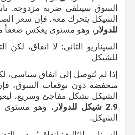
السوق سيتلقى ضربة مزدوجة. ناس
الشيكل يتحرك معه، فإن سعر ال
للدولار
، وهو مستوى يعكس ضعفاً ملح
السيناريو الثاني: لا اتفاق، لكن 
للشيكل
إذا لم يُتوصل إلى اتفاق سياسي، ل
منخفضة دون توقعات السوق، فإن
الشيكل بشكل مفاجئ وسريع، ليعو
2.9 شيكل للدولار
، وهو مستوى ي
الشيكل.
السيناريو الثالث: اتفاق يُبرم، وال