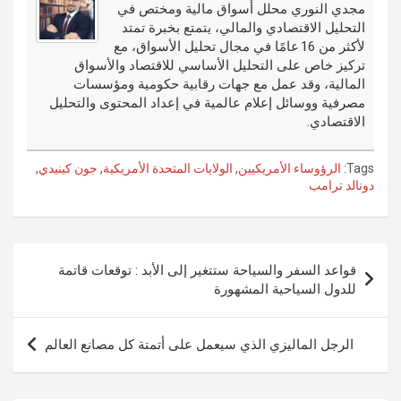
o
er
n
r
مجدي النوري محلل أسواق مالية ومختص في
التحليل الاقتصادي والمالي، يتمتع بخبرة تمتد
k
لأكثر من 16 عامًا في مجال تحليل الأسواق، مع
تركيز خاص على التحليل الأساسي للاقتصاد والأسواق
المالية، وقد عمل مع جهات رقابية حكومية ومؤسسات
مصرفية ووسائل إعلام عالمية في إعداد المحتوى والتحليل
الاقتصادي.
Tags:
الرؤوساء الأمريكيين
,
الولايات المتحدة الأمريكية
,
جون كينيدي
,
دونالد ترامب
تصفّح
قواعد السفر والسياحة ستتغير إلى الأبد : توقعات قاتمة
المقالات
للدول السياحية المشهورة
الرجل الماليزي الذي سيعمل على أتمتة كل مصانع العالم