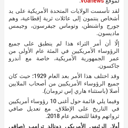
لموقع
voanews
.
لقد تأسست الولايات المتحدة الأمريكية على يد
أشخاص ينتمون إلى عائلات ثرية إقطاعية، وهم
جورج واشنطن، وتوماس جيفرسون، وجيمس
ماديسون.
إلّا أن أمر الثراء هذا لم ينطبق على جميع
الرؤوساء الأمريكيين في المئة عام الأولى من
عمر الجمهورية الأمريكية، خاصة مع أندرو
جاكسون.
وقد اختلف هذا الأمر بعد العام 1929؛ حيث كان
جميع الرؤوساء الأمريكيين من أصحاب الملايين
أصلا (باستثناء هاري إس ترومان).
وفيما يلي قائمة حول أغنى 10 رؤوساء أمريكيين
في التاريخ على الإطلاق، مع تعديل صافي
ثرواتهم وفقا للتضخم عام 2018.
أولا. الرئيس الأمريكي دونالد ترامب (صافي