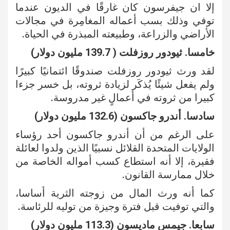
إلا ان جيفرسون كان غارقًا في الديون عندما
توفي وذلك بسب أعماله المغامِرة في مجالات
الأراضي والزراعة، وطبيعته المبذرة في الحياة.
خامسا. ثيودور روزفلت ( 139.7 مليون دولار)
لقد ورث ثيودور روزفلت صندوقًا ائتمانيًا كبيرًا
ولم يفعل شيئًا يُذكَر لزيادة ثروته، بل خسر جزءا
كبيرا من ثروته في أعمالٍ غير مدروسة.
سادسا. أندرو جاكسون (132.6 مليون دولار)
على الرغم من أن أندرو جاكسون أحد رؤساء
الولايات المتحدة القلائل نسبيًا الذين ولدوا لعائلة
فقيرة، إلا أنه استطاع كسب أمواله الخاصة من
خلال ممارسة القانون.
كما أنه ورث المال من زوجته الثرية أساسا،
والتي توفيت قبل فترة وجيزة من توليه للرئاسة.
سابعا. جيمس ماديسون (113.3 مليون دولار)