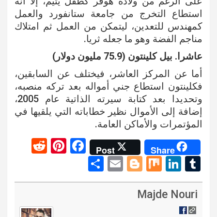
على الرغم من ولادة هوفر كطفل يتيم، إلا أنه
استطاع التخرج من جامعة ستانفورد والعمل
كمهندس للتعدين، ليتمكن من العمل ثم امتلاك
مناجم الفضة وهو ما جعله ثريا.
عاشرا. بيل كلينتون (75.9 مليون دولار)
أما عن المركز العاشر، فيختلف عن السابقين،
فكلينتون استطاع جني أمواله بعد تركه منصبه،
وتحديدا بعد كتابة سيرته الذاتية عام 2005،
إضافة إلى الأموال نظير خطاباته التي يلقيها في
المؤتمرات والأماكن العامة.
R
Pi
F
Post
Share
e
nt
a
S
E
Bl
M
Li
T
d
er
ce
h
m
o
ix
n
u
di
es
b
ar
ail
g
ke
m
Majde Nouri
t
t
o
e
g
dI
bl