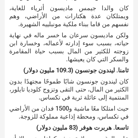
كان والدا جيمس ماديسون أثرياء للغاية،
ويمتلكان عدة هكتارات من الأراضي، وهم
نفسهم من قاما ببناء ملكية مونبلييه الشهيرة.
ولكن ماديسون سرعان ما خسر ماله في نهاية
حياته، بسبب سوء إدارته لأعماله، وخسارة ابن
زوجته للكثير من المال بسبب حياة المقامرة
والسكر التي كان يعيشها.
ثامنا. ليندون جونسون (109.3 مليون دولار)
كان ليندون جونسون شابًا طموحًا مجتهدًا بدون
الكثير من المال، حتى التقى وتزوج كلوديا تايلور،
المنتمية إلى عائلة ثرية في تكساس.
حيث امتلكا معًا ماشية و1500 فدان من الأراضي
في تكساس، ومحطة إذاعية مملوكة للزوجة.
تاسعا. هربرت هوفر (83 مليون دولار)