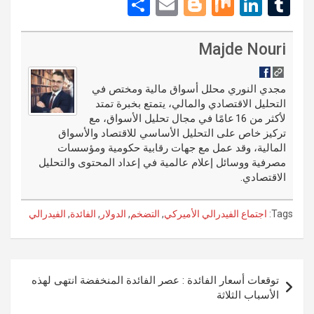
e
nt
a
S
E
Bl
M
Li
T
d
er
ce
h
m
o
ix
n
u
di
es
b
ar
ail
g
ke
m
Majde Nouri
t
t
o
e
g
dI
bl
o
er
n
r
مجدي النوري محلل أسواق مالية ومختص في
التحليل الاقتصادي والمالي، يتمتع بخبرة تمتد
k
لأكثر من 16 عامًا في مجال تحليل الأسواق، مع
تركيز خاص على التحليل الأساسي للاقتصاد والأسواق
المالية، وقد عمل مع جهات رقابية حكومية ومؤسسات
مصرفية ووسائل إعلام عالمية في إعداد المحتوى والتحليل
الاقتصادي.
Tags:
اجتماع الفيدرالي الأميركي
,
التضخم
,
الدولار
,
الفائدة
,
الفيدرالي
تصفّح
توقعات أسعار الفائدة : عصر الفائدة المنخفضة انتهى لهذه
المقالات
الأسباب الثلاثة