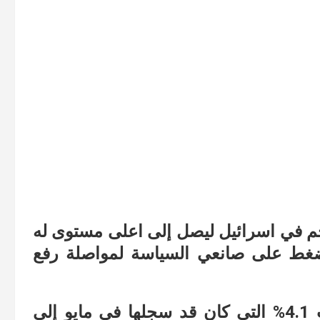
ضخم في اسرائيل ليصل إلى اعلى مستوى له
ما، ليواصل الضغط على صانعي السياسة لمواصلة رفع
حيث ارتفع معدل التضخم من مستويات 4.1% التي كان قد سجلها في مايو إلى