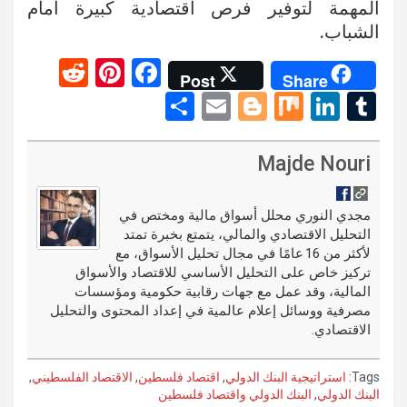
المهمة لتوفير فرص اقتصادية كبيرة أمام
الشباب.
R
Pi
F
Post
Share
e
nt
a
S
E
Bl
M
Li
T
d
er
ce
h
m
o
ix
n
u
di
es
b
ar
ail
g
ke
m
Majde Nouri
t
t
o
e
g
dI
bl
o
er
n
r
مجدي النوري محلل أسواق مالية ومختص في
التحليل الاقتصادي والمالي، يتمتع بخبرة تمتد
k
لأكثر من 16 عامًا في مجال تحليل الأسواق، مع
تركيز خاص على التحليل الأساسي للاقتصاد والأسواق
المالية، وقد عمل مع جهات رقابية حكومية ومؤسسات
مصرفية ووسائل إعلام عالمية في إعداد المحتوى والتحليل
الاقتصادي.
Tags:
استراتيجية البنك الدولي
,
اقتصاد فلسطين
,
الاقتصاد الفلسطيني
,
البنك الدولي
,
البنك الدولي واقتصاد فلسطين