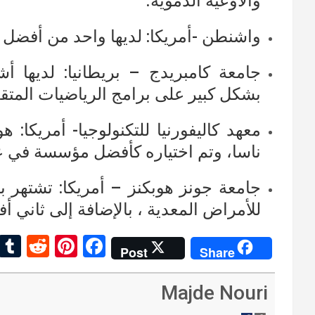
والأوعية الدموية.
واشنطن -أمريكا: لديها واحد من أفضل 
جامعة كامبريدج – بريطانيا: لديها
أشه
بشكل كبير على برامج الرياضيات المتق
معهد كاليفورنيا للتكنولوجيا- أمريكا: ه
ناسا، وتم اختياره كأفضل مؤسسة في ع
جامعة جونز هوبكنز – أمريكا: تشتهر بأ
للأمراض المعدية ، بالإضافة إلى ثاني 
R
Pi
F
Post
Share
e
nt
a
d
er
ce
Majde Nouri
di
es
b