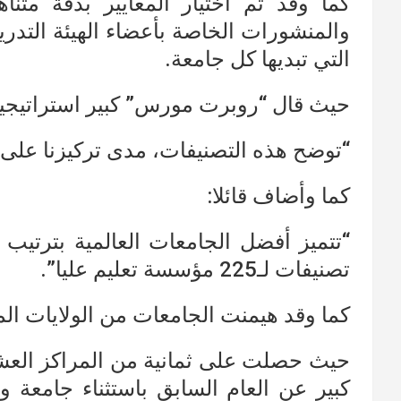
كما وقد تم اختيار المعايير بدقة متنا
والمنشورات الخاصة بأعضاء الهيئة التدري
التي تبديها كل جامعة.
حيث قال “روبرت مورس” كبير استراتيجيي 
“توضح هذه التصنيفات، مدى تركيزنا على
كما وأضاف قائلا:
تصنيفات لـ225 مؤسسة تعليم عليا”.
كما وقد هيمنت الجامعات من الولايات ا
حيث حصلت على ثمانية من المراكز العشر
كبير عن العام السابق باستثناء جامعة 