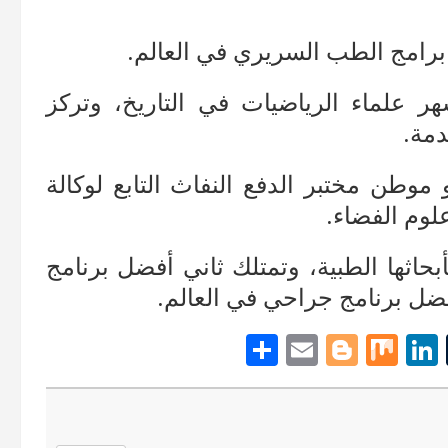
برامج الطب السريري في العالم.
ر علماء الرياضيات في التاريخ، وتركز
دمة.
و
موطن مختبر الدفع النفاث التابع لوكالة
لوم الفضاء.
بحاثها الطبية، وتمتلك ثاني أفضل برنامج
أفضل برنامج جراحي في العالم.
S
E
Bl
M
Li
T
h
m
o
ix
n
u
ar
ail
g
ke
m
e
g
dI
bl