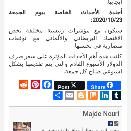
إيجابيا.
أجندة الأحداث الخاصة بيوم الجمعة
2020/10/23:
سنكون مع مؤشرات رئيسية مختلفة تخص
الاقتصاد البريطاني والألماني مع توقعات
متضاربة في تحسنها.
كانت هذه أهم الأحداث المؤثرة على سعر صرف
الدولار الأسبوع القادم والتي يتم تقديمها بشكل
اسبوعي صباح كل جمعة.
R
Pi
F
Post
Share
e
nt
a
S
E
Bl
M
Li
T
d
er
ce
h
m
o
ix
n
u
di
es
b
ar
ail
g
ke
m
Majde Nouri
t
t
o
e
g
dI
bl
مجدي النوري محلل أسواق مالية ومختص في