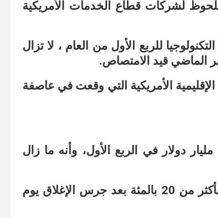
حوظ لشركات قطاع الخدمات الأمريكية
كنولوجيا للربع الأول من العام ، لا تزال
ر الماضي قيد الامتصاص.
First  ، أحد البنوك الإقليمية الأمريكية التي وقعت في عاصفة
“إن الودائع تراجعت لديه بأكثر من 100 مليار دولار في الربع الأول، وأنه ما زال
وقد هبطت أسهم بنك فيرست ريبابليك بأكثر من 20 بالمئة بعد جرس الإغلاق يوم