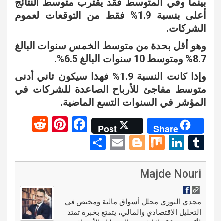
بينما وفي المتوسط فقد يقترب متوسط النتائج
أعلى بنسبة 1.9% فقط من التوقعات لعموم
الشركات.
وهو أقل بحدة من متوسط الخمس سنوات البالغ
8.7% ومتوسط 10 سنوات البالغ 6.5%.
وإذا كانت النسبة 1.9% فهذا سيكون ثاني أدنى
متوسط مفاجئ للأرباح الصاعدة للشركات في
المؤشر في السنوات التسع الماضية.
R
Pi
F
Post
Share
e
nt
a
S
E
Bl
M
Li
T
d
er
ce
h
m
o
ix
n
u
di
es
b
ar
ail
g
ke
m
Majde Nouri
t
t
o
e
g
dI
bl
o
er
n
r
مجدي النوري محلل أسواق مالية ومختص في
التحليل الاقتصادي والمالي، يتمتع بخبرة تمتد
k