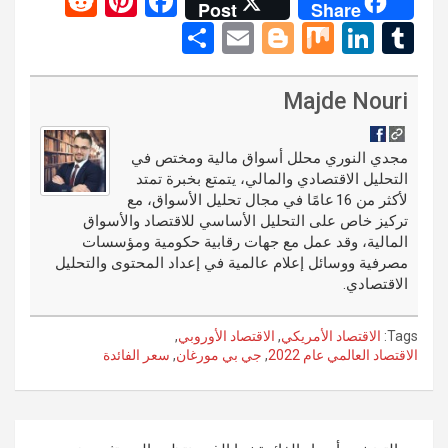
R
Pi
F
Post
Share
e
nt
a
S
E
Bl
M
Li
T
d
er
ce
h
m
o
ix
n
u
di
es
b
ar
ail
g
ke
m
Majde Nouri
t
t
o
e
g
dI
bl
o
er
n
r
مجدي النوري محلل أسواق مالية ومختص في
التحليل الاقتصادي والمالي، يتمتع بخبرة تمتد
k
لأكثر من 16 عامًا في مجال تحليل الأسواق، مع
تركيز خاص على التحليل الأساسي للاقتصاد والأسواق
المالية، وقد عمل مع جهات رقابية حكومية ومؤسسات
مصرفية ووسائل إعلام عالمية في إعداد المحتوى والتحليل
الاقتصادي.
Tags:
الاقتصاد الأمريكي
,
الاقتصاد الأوروبي
,
الاقتصاد العالمي عام 2022
,
جي بي مورغان
,
سعر الفائدة
تصفّح