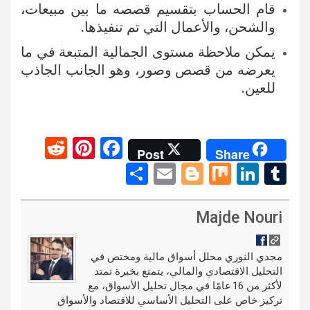
قام الحساب بتقسيم قصصه ما بين مبيعات،
والشحن، والأعمال التي تم تنفيذها.
يمكن ملاحظة مستوى الجمالية المتبعة في ما
يعرضه من قصص وصور، وهو الجانب الجاذب
للعين.
R
Pi
F
Post
Share
e
nt
a
S
E
Bl
M
Li
T
d
er
ce
h
m
o
ix
n
u
di
es
b
ar
ail
g
ke
m
Majde Nouri
t
t
o
e
g
dI
bl
o
er
n
r
مجدي النوري محلل أسواق مالية ومختص في
التحليل الاقتصادي والمالي، يتمتع بخبرة تمتد
k
لأكثر من 16 عامًا في مجال تحليل الأسواق، مع
تركيز خاص على التحليل الأساسي للاقتصاد والأسواق