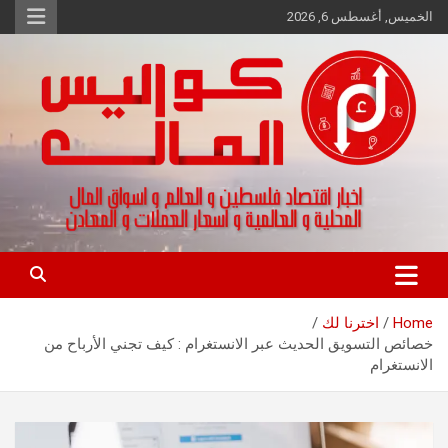
Ski
الخميس, أغسطس 6, 2026
t
conten
اخبار اقتصاد فلسطين و العالم و تقارير اسواق المال و العملات
كواليس المال
Home
اخترنا لك
خصائص التسويق الحديث عبر الانستغرام : كيف تجني الأرباح من
الانستغرام