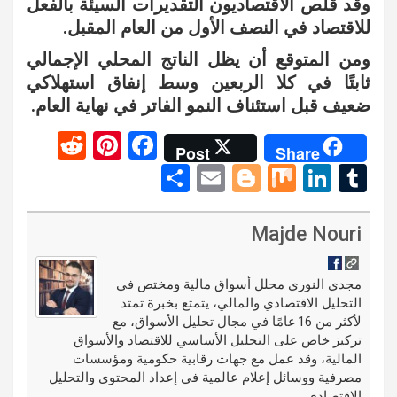
وقد قلص الاقتصاديون التقديرات السيئة بالفعل
للاقتصاد في النصف الأول من العام المقبل.
ومن المتوقع أن يظل الناتج المحلي الإجمالي
ثابتًا في كلا الربعين وسط إنفاق استهلاكي
ضعيف قبل استئناف النمو الفاتر في نهاية العام.
R
Pi
F
Post
Share
e
nt
a
S
E
Bl
M
Li
T
d
er
ce
h
m
o
ix
n
u
di
es
b
ar
ail
g
ke
m
Majde Nouri
t
t
o
e
g
dI
bl
o
er
n
r
مجدي النوري محلل أسواق مالية ومختص في
التحليل الاقتصادي والمالي، يتمتع بخبرة تمتد
k
لأكثر من 16 عامًا في مجال تحليل الأسواق، مع
تركيز خاص على التحليل الأساسي للاقتصاد والأسواق
المالية، وقد عمل مع جهات رقابية حكومية ومؤسسات
مصرفية ووسائل إعلام عالمية في إعداد المحتوى والتحليل
الاقتصادي.