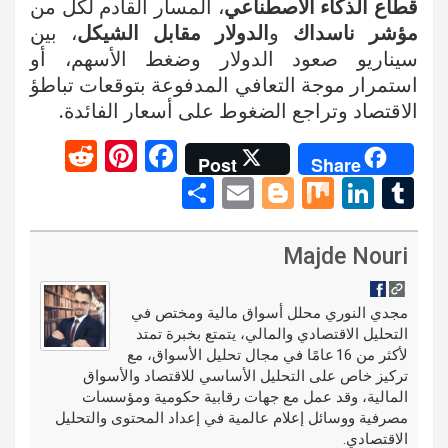
قطاع الذكاء الاصطناعي
، المسار القادم لكل من
مؤشر ناسداك
و
الدولار مقابل الشيكل
، بين
سيناريو صعود الدولار وضغط الأسهم، أو
استمرار موجة التعافي المدفوعة بتوقعات تباطؤ
الاقتصاد وتراجع الضغوط على أسعار الفائدة.
R
Pi
F
Post
Share
e
nt
a
S
E
Bl
M
Li
T
d
er
ce
h
m
o
ix
n
u
di
es
b
ar
ail
g
ke
m
Majde Nouri
t
t
o
e
g
dI
bl
o
er
n
r
مجدي النوري محلل أسواق مالية ومختص في
التحليل الاقتصادي والمالي، يتمتع بخبرة تمتد
k
لأكثر من 16 عامًا في مجال تحليل الأسواق، مع
تركيز خاص على التحليل الأساسي للاقتصاد والأسواق
المالية، وقد عمل مع جهات رقابية حكومية ومؤسسات
مصرفية ووسائل إعلام عالمية في إعداد المحتوى والتحليل
الاقتصادي.