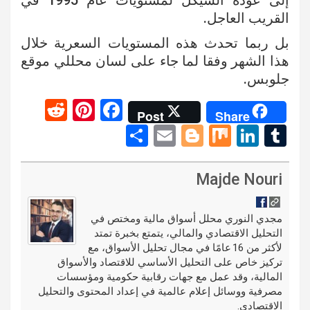
إلى عودة الشيكل لمستويات عام 1995 في
القريب العاجل.
بل ربما تحدث هذه المستويات السعرية خلال
هذا الشهر وفقا لما جاء على لسان محللي موقع
جلوبس.
R
Pi
F
Post
Share
e
nt
a
S
E
Bl
M
Li
T
d
er
ce
h
m
o
ix
n
u
di
es
b
ar
ail
g
ke
m
Majde Nouri
t
t
o
e
g
dI
bl
o
er
n
r
مجدي النوري محلل أسواق مالية ومختص في
التحليل الاقتصادي والمالي، يتمتع بخبرة تمتد
k
لأكثر من 16 عامًا في مجال تحليل الأسواق، مع
تركيز خاص على التحليل الأساسي للاقتصاد والأسواق
المالية، وقد عمل مع جهات رقابية حكومية ومؤسسات
مصرفية ووسائل إعلام عالمية في إعداد المحتوى والتحليل
الاقتصادي.