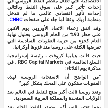
الاقتصادية التي تطال معظم النفط الروسي في
إحداث تأثير كبير على سوق النفط وبالتالي
إحداث تأثير اقتصادي عالمي ما لم تتدخل
منظمة أوبك، وفقا لما جاء على صفحات
CNBC
.
وقد اتفق زعماء الاتحاد الأوروبي يوم الاثنين
على حظر 90% من الخام الروسي بحلول نهاية
العام كجزء من حزمة العقوبات السادسة التي
تفرضها الكتلة على روسيا منذ غزوها أوكرانيا.
حيث قالت هيليما كروفت ، رئيسة إستراتيجية
السلع العالمية في RBC Capital Markets ، في
مذكرة يوم الثلاثاء:
“من الواضح أن الاستجابة الروسية لهذه
العقوبات ستكون على المحك بشكل كبير”
وتعد روسيا ثالث أكبر منتج للنفط في العالم بعد
الولايات المتحدة والمملكة العربية السعودية.
بينما تعتبر ثاني أكبر مصدر للنفط الخام بعد