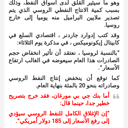
وهو ما سيثير القلق لدى اسواق النفط، وذلك
بسبب كمية الانتاج النفطي الروسي الذي يتم
تصدير ملايين البراميل منه يوميا إلى خارج
روسيا.
وقد كتب إدوارد جاردنر ، اقتصادي السلع في
كابيتال إيكونوميكس ، في مذكرة يوم الثلاثاء:
“بالنسبة لروسيا ، نعتقد أن تأثير انخفاض حجم
الصادرات هذا العام سيعوضه في الغالب ارتفاع
الأسعار”.
كما توقع أن ينخفض ​​إنتاج النفط الروسي
وصادراته بنحو 20 بالمئة بنهاية العام.
أما بنك جي بي مورغان، فقد خرج بتصريح
خطير جدا، حينما قال:
“إن الإغلاق الكامل للنفط الروسي سيؤدي
إلى رفع الأسعار إلى 185 دولار أمريكي”.