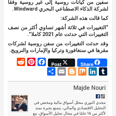
سفين من كيانات روسية إلى غير روسية وفقا
لشركة الذكاء
الاصطناعي البحري Windward.
كما قالت هذه الشركة:
“التغييرات في ثلاثة أشهر تساوي أكثر من نصف
التغييرات التي حدثت عام 2021 كاملا”.
وقد حدثت التغييرات من سفن روسية لشركات
مقرها في سنغافورة وتركيا والإمارات والنرويج.
R
Pi
F
Post
Share
e
nt
a
S
E
Bl
M
Li
T
d
er
ce
h
m
o
ix
n
u
di
es
b
ar
ail
g
ke
m
Majde Nouri
t
t
o
e
g
dI
bl
o
er
n
r
مجدي النوري محلل أسواق مالية ومختص في
التحليل الاقتصادي والمالي، يتمتع بخبرة تمتد
k
لأكثر من 16 عامًا في مجال تحليل الأسواق، مع