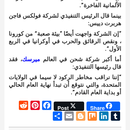
الألمانية الفاخرة”.
بينما قال الرئيس التنفيذي لشركة فولكس فاجن
هربرت دييس:
“إن الشركة واجهت أيضًا “بيئة صعبة” من كورونا
، ونقص الرقائق والحرب في أوكرانيا في الربع
الأول”.
أما أكبر شركة شحن في العالم
ميرسك
، فقد
قال رئيسها التنفيذي:
“إننا نراقب مخاطر الركود لا سيما في الولايات
المتحدة، والتي نتوقع أن تبدأ نهاية العام الحالي
أو بداية العام القادم”.
R
Pi
F
Post
Share
e
nt
a
S
E
Bl
M
Li
T
d
er
ce
h
m
o
ix
n
u