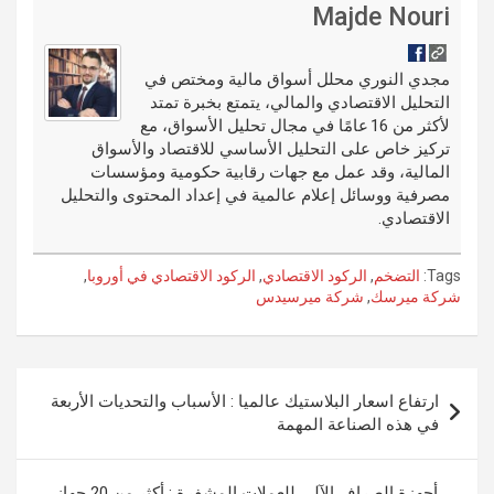
di
es
b
ar
ail
g
ke
m
Majde Nouri
t
t
o
e
g
dI
bl
o
er
n
r
مجدي النوري محلل أسواق مالية ومختص في
التحليل الاقتصادي والمالي، يتمتع بخبرة تمتد
k
لأكثر من 16 عامًا في مجال تحليل الأسواق، مع
تركيز خاص على التحليل الأساسي للاقتصاد والأسواق
المالية، وقد عمل مع جهات رقابية حكومية ومؤسسات
مصرفية ووسائل إعلام عالمية في إعداد المحتوى والتحليل
الاقتصادي.
Tags:
التضخم
,
الركود الاقتصادي
,
الركود الاقتصادي في أوروبا
,
شركة ميرسك
,
شركة ميرسيدس
تصفّح
ارتفاع اسعار البلاستيك عالميا : الأسباب والتحديات الأربعة
المقالات
في هذه الصناعة المهمة
أجهزة الصراف الآلي للعملات المشفرة : أكثر من 20 جهاز