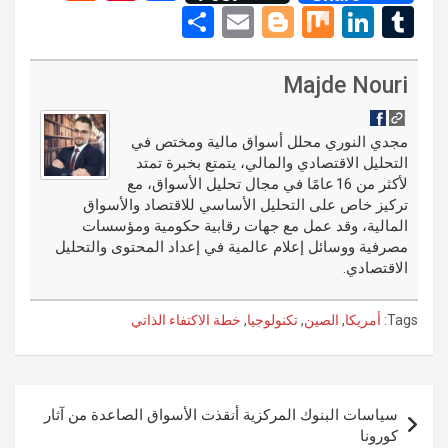
e
nt
a
S
E
Bl
M
Li
T
d
er
ce
h
m
o
ix
n
u
di
es
b
ar
ail
g
ke
m
Majde Nouri
t
t
o
e
g
dI
bl
o
er
n
r
مجدي النوري محلل أسواق مالية ومختص في
التحليل الاقتصادي والمالي، يتمتع بخبرة تمتد
k
لأكثر من 16 عامًا في مجال تحليل الأسواق، مع
تركيز خاص على التحليل الأساسي للاقتصاد والأسواق
المالية، وقد عمل مع جهات رقابية حكومية ومؤسسات
مصرفية ووسائل إعلام عالمية في إعداد المحتوى والتحليل
الاقتصادي.
Tags:
أمريكا
,
الصين
,
تكنولوجيا
,
خطة الاكتفاء الذاتي
تصفّح
سياسات البنوك المركزية أنقذت الأسواق الصاعدة من آثار
المقالات
كورونا