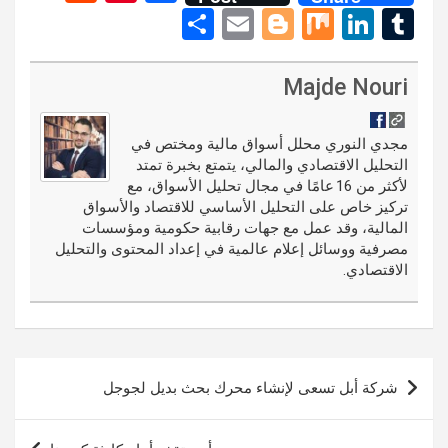
e
nt
a
S
E
Bl
M
Li
T
d
er
ce
h
m
o
ix
n
u
di
es
b
ar
ail
g
ke
m
Majde Nouri
t
t
o
e
g
dI
bl
o
er
n
r
مجدي النوري محلل أسواق مالية ومختص في
التحليل الاقتصادي والمالي، يتمتع بخبرة تمتد
k
لأكثر من 16 عامًا في مجال تحليل الأسواق، مع
تركيز خاص على التحليل الأساسي للاقتصاد والأسواق
المالية، وقد عمل مع جهات رقابية حكومية ومؤسسات
مصرفية ووسائل إعلام عالمية في إعداد المحتوى والتحليل
الاقتصادي.
تصفّح
شركة أبل تسعى لإنشاء محرك بحث بديل لجوجل
المقالات