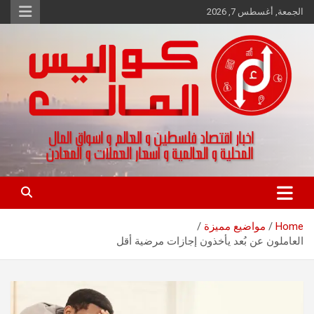
Ski
الجمعة, أغسطس 7, 2026
t
conten
اخبار اقتصاد فلسطين و العالم و تقارير اسواق المال و العملات
كواليس المال
Home
مواضيع مميزة
العاملون عن بُعد يأخذون إجازات مرضية أقل