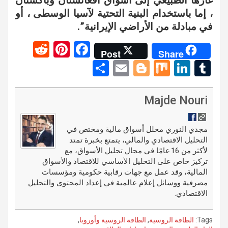
غازها الطبيعي إلى أسواق أفغانستان وباكستان
، إما باستخدام البنية التحتية لآسيا الوسطى ، أو
في مبادلة من الأراضي الإيرانية”.
R
Pi
F
Post
Share
e
nt
a
S
E
Bl
M
Li
T
d
er
ce
h
m
o
ix
n
u
di
es
b
ar
ail
g
ke
m
Majde Nouri
t
t
o
e
g
dI
bl
o
er
n
r
مجدي النوري محلل أسواق مالية ومختص في
التحليل الاقتصادي والمالي، يتمتع بخبرة تمتد
k
لأكثر من 16 عامًا في مجال تحليل الأسواق، مع
تركيز خاص على التحليل الأساسي للاقتصاد والأسواق
المالية، وقد عمل مع جهات رقابية حكومية ومؤسسات
مصرفية ووسائل إعلام عالمية في إعداد المحتوى والتحليل
الاقتصادي.
Tags:
الطاقة الروسية
,
الطاقة الروسية وأوروبا
,