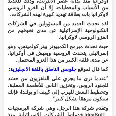
اوكرانيا منذ بداية عصر الانترنت، وذلك للعديد
من الأسباب والمعطيات، إلا أن الغزو الروسي
لاوكرانيا بات بطاقة تهديد كبيرة لهذه الشركات.
لقد تحدث العديد من المسؤولين في الشركات
التكنولوجية الإسرائيلية عن مدى تخوفهم من
الغزو الروسي لاوكرانيا.
حيث تحدث مبرمج الكمبيوتر بيتر كولميتس، وهو
إسرائيلي يتحدث الروسية ويعيش في أوكرانيا،
عن مدى قلقه الكبير من هذا الغزو المحتمل.
كما قال لموقع
جلوبس الناطق باللغة الانجليزية
:
“عندما ترى ما يجري على التلفزيون من حشد
للجنود الروس، وتخزين الناس للأطعمة المعلبة،
وتخطيط البعض للهرب إلى كييف او بولندا، فإنك
ستكون مرهقا بشكل كبير”.
وتقدم شركة هذا الرجل، وهي شركة البرمجيات
IdeaSoft خدماتها للشركات الإسرائيلية منذ