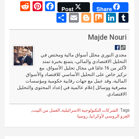
R
Pi
F
Post
Share
e
nt
a
S
E
Bl
M
Li
T
d
er
ce
h
m
o
ix
n
u
di
es
b
ar
ail
g
ke
m
Majde Nouri
t
t
o
e
g
dI
bl
o
er
n
r
مجدي النوري محلل أسواق مالية ومختص في
التحليل الاقتصادي والمالي، يتمتع بخبرة تمتد
k
لأكثر من 16 عامًا في مجال تحليل الأسواق، مع
تركيز خاص على التحليل الأساسي للاقتصاد والأسواق
المالية، وقد عمل مع جهات رقابية حكومية ومؤسسات
مصرفية ووسائل إعلام عالمية في إعداد المحتوى والتحليل
الاقتصادي.
Tags:
الشركات التكنولوجية الاسرائيلية
,
العمل من البيت
,
الغزو الروسي لأوكرانيا
,
روسيا