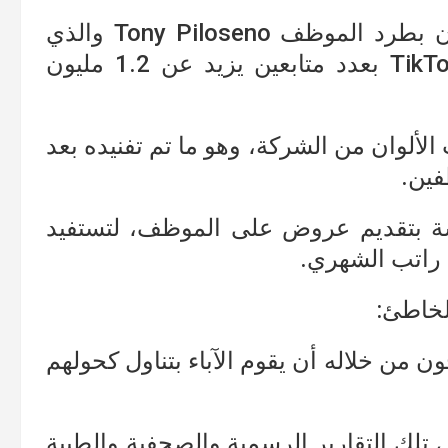
قام المدير التنفيذي لأحد شركات الدهان بطرد الموظف Tony Piloseno والذي
يمتلك قناة لعرض الألوان على موقع TikTok بعدد متابعين يزيد عن 1.2 مليون
ألوان من الشركة، وهو ما تم تفنيده بعد
فين.
سة بتقديم عروض على الموظف، لتستفيد
ة راتب الشهري.
الخاطئ:
ن من خلاله أن يقوم الآباء بتناول كحولهم
لى تلك التقارير الرسمية والصحفية والطبية