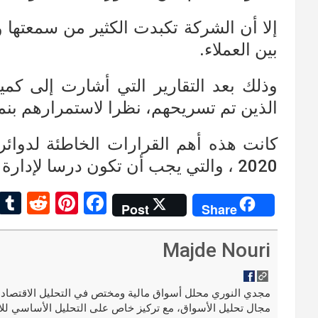
إلا أن الشركة تكبدت الكثير من سمعتها 
بين العملاء.
وذلك بعد التقارير التي أشارت إلى كمي
الذين تم تسريحهم، نظرا لاستمرارهم بنمط
كانت هذه أهم القرارات الخاطئة لدوائر
2020 ، والتي يجب أن تكون درسا لإدارة أي أزمة في المستقبل.
R
Pi
F
Post
Share
e
nt
a
d
er
ce
Majde Nouri
di
es
b
t
t
o
مجال تحليل الأسواق، مع تركيز خاص على التحليل الأساسي للا
o