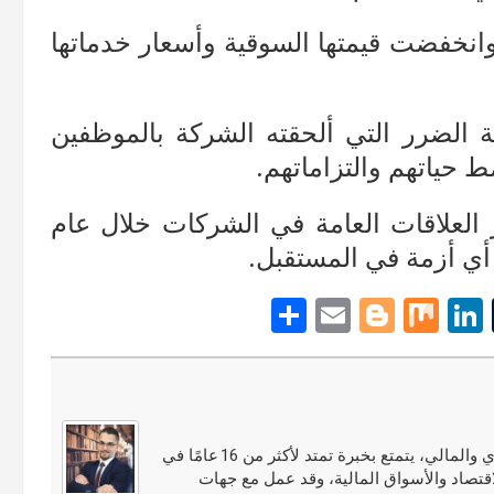
وانخفضت قيمتها السوقية وأسعار خدماتها
ة الضرر التي ألحقته الشركة بالموظفين
 حياتهم والتزاماتهم.
 العلاقات العامة في الشركات خلال عام
S
E
Bl
M
Li
T
h
m
o
ix
n
u
ar
ail
g
ke
m
e
g
dI
bl
er
n
r
مجدي النوري محلل أسواق مالية ومختص في التحليل الاقتصادي والمالي، يتمتع بخبرة تمتد لأكثر من 16 عامًا في
قتصاد والأسواق المالية، وقد عمل مع جهات