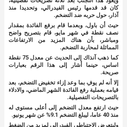
ويعود هذا التجنب بعد ثلاثة تصريحات تفصيلية،
كان قد قدمها رئيس الفيدرالي، وتحديدا منذ
آذار، حول حربه ضد التضخم.
حيث أن باول، وبعدما قام برفع الفائدة بمقدار
نصف نقطة في شهر مايو، قام بتصريح واضح
ومباشر، بأن هناك المزيد من الارتفاعات
المماثلة لمحاربة التضخم.
كما ذهب آنذاك إلى الحديث عن معدل 75 نقطة
اساس، حينما أشار إلى هذا الرقم بعبارات
صريحة.
إلا أنه لم يوفِ بما وعد إزاء تخفيض التضخم، بعد
قيامه بعملية رفع الفائدة الشهر الماضي، والادلاء
بالتصريحات التفصيلية.
حيث ارتفع معدل التضخم إلى أعلى مستوى له
منذ 40 عاما، ليبلغ التضخم 9.1% عن شهر يونيو.
وليتعرض الاحتياطي الفيدرالي لمزيد من الضغط