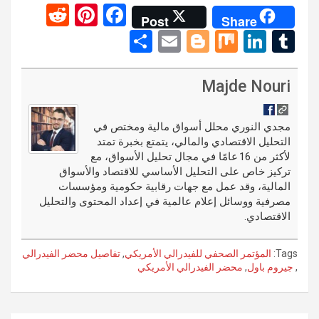
R
Pi
F
Post
Share
e
nt
a
S
E
Bl
M
Li
T
d
er
ce
h
m
o
ix
n
u
di
es
b
ar
ail
g
ke
m
Majde Nouri
t
t
o
e
g
dI
bl
o
er
n
r
مجدي النوري محلل أسواق مالية ومختص في
التحليل الاقتصادي والمالي، يتمتع بخبرة تمتد
k
لأكثر من 16 عامًا في مجال تحليل الأسواق، مع
تركيز خاص على التحليل الأساسي للاقتصاد والأسواق
المالية، وقد عمل مع جهات رقابية حكومية ومؤسسات
مصرفية ووسائل إعلام عالمية في إعداد المحتوى والتحليل
الاقتصادي.
Tags:
المؤتمر الصحفي للفيدرالي الأمريكي
,
تفاصيل محضر الفيدرالي
,
جيروم باول
,
محضر الفيدرالي الأمريكي