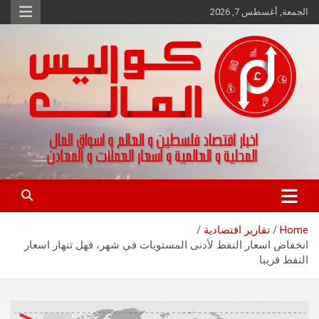
Ski
الجمعة, أغسطس 7, 2026
t
conten
اخبار اقتصاد فلسطين و العالم و تقارير اسواق المال و العملات
كواليس المال
Home
تقارير اقتصادية
انخفاض اسعار النفط لأدنى المستويات في شهر، فهل تنهار اسعار
النفط قريبا