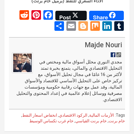
الأداء السعري للنفط (برميل خام برنت)
R
Pi
F
Post
Share
e
nt
a
S
E
Bl
M
Li
T
d
er
ce
h
m
o
ix
n
u
di
es
b
ar
ail
g
ke
m
Majde Nouri
t
t
o
e
g
dI
bl
o
er
n
r
مجدي النوري محلل أسواق مالية ومختص في
التحليل الاقتصادي والمالي، يتمتع بخبرة تمتد
k
لأكثر من 16 عامًا في مجال تحليل الأسواق، مع
تركيز خاص على التحليل الأساسي للاقتصاد والأسواق
المالية، وقد عمل مع جهات رقابية حكومية ومؤسسات
مصرفية ووسائل إعلام عالمية في إعداد المحتوى والتحليل
الاقتصادي.
Tags:
الأزمات المالية
,
الركود الاقتصادي
,
انخفاض اسعار النفط
,
خام برنت
,
خام برنت القياسي
,
خام غرب تكساس الوسيط