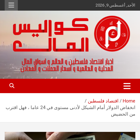
Ski
الأحد, أغسطس 9, 2026
t
conten
اخبار اقتصاد فلسطين و العالم و تقارير اسواق المال و العملات
كواليس المال
Home
اقتصاد فلسطين
انخفاض الدولار أمام الشيكل لأدنى مستوى في 24 عاما ، فهل اقترب
من الحضيض