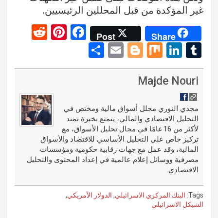
غير المؤكدة من قبل المحللين الرئيسيين.
R
Pi
F
Post
Share
e
nt
a
S
E
Bl
M
Li
T
d
er
ce
h
m
o
ix
n
u
di
es
b
ar
ail
g
ke
m
Majde Nouri
t
t
o
e
g
dI
bl
o
er
n
r
مجدي النوري محلل أسواق مالية ومختص في
التحليل الاقتصادي والمالي، يتمتع بخبرة تمتد
k
لأكثر من 16 عامًا في مجال تحليل الأسواق، مع
تركيز خاص على التحليل الأساسي للاقتصاد والأسواق
المالية، وقد عمل مع جهات رقابية حكومية ومؤسسات
مصرفية ووسائل إعلام عالمية في إعداد المحتوى والتحليل
الاقتصادي.
Tags:
البنك المركزي الاسرائيلي
,
الدولار الأمريكي
,
الشيكل الاسرائيلي