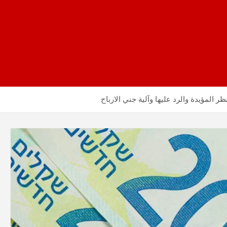
 المؤيدة والرد عليها وآلية جني الارباح