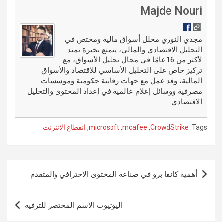
di
es
b
ar
ail
g
ke
m
Majde Nouri
t
t
o
e
g
dI
bl
o
er
n
r
مجدي النوري محلل أسواق مالية ومختص في
التحليل الاقتصادي والمالي، يتمتع بخبرة تمتد
k
لأكثر من 16 عامًا في مجال تحليل الأسواق، مع
تركيز خاص على التحليل الأساسي للاقتصاد والأسواق
المالية، وقد عمل مع جهات رقابية حكومية ومؤسسات
مصرفية ووسائل إعلام عالمية في إعداد المحتوى والتحليل
الاقتصادي.
Tags:
CrowdStrike
,
mcafee
,
microsoft
,
انقطاع الانترنت
تصفّح
أهمية كانفا برو في صناعة المحتوى الاحترافي والمتقدم
المقالات
اليوتيوب الاسم المختصر للترفيه