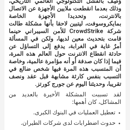
وُصِف بالفشل التكنولوجي العالمي التاريخي،
وذلك بعدما انقطعت ملايين الأجهزة عن الاتصال
بالانترنت، وتحديدا الأجهزة الخاصة
بمايكروسوفت، ليتبين لاحقا بأنها مشكلة طالت
شركة CrowdStrike للأمن السيبراني حينما
قامت بتحديث معين لديها، ولكن في المسألة
أمرٌ غاية في الغرابة، يدفع إلى التساؤل عن
حادثة انقطاع الانترنت حول العالم هذه المرة،
فيما إذا كان صدفة أو أنه مؤامرة عالمية، وخاصة
أن المتسبب هذه المرة فيها شخص ضالع في
التسبب بنفس كارثة مشابهة قبل عقد ونصف
تقريبا، وحديثنا اليوم عن جورج كورتز.
لقد تسببت المشكلة الأخيرة بالعديد من
المشاكل، كان أهمها:
تعطيل العمليات في البنوك الكبرى.
حدوث اضطرابات لدى شركات الطيران.