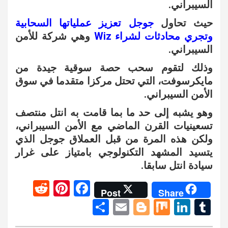
السيبراني.
حيث تحاول
جوجل تعزيز عملياتها السحابية
وتجري محادثات لشراء Wiz
وهي شركة للأمن
السيبراني.
وذلك لتقوم سحب حصة سوقية جيدة من
مايكرسوفت، التي تحتل مركزا متقدما في سوق
الأمن السيبراني.
وهو يشبه إلى حد ما بما قامت به انتل منتصف
تسعينيات القرن الماضي مع الأمن السيبراني،
ولكن هذه المرة من قبل العملاق جوجل الذي
يتسيد المشهد التكنولوجي بامتياز على غرار
سيادة انتل سابقا.
R
Pi
F
Post
Share
e
nt
a
S
E
Bl
M
Li
T
d
er
ce
h
m
o
ix
n
u