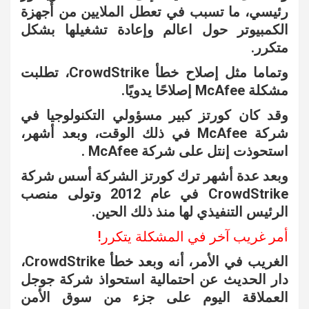
رئيسي، ما تسبب في تعطل الملايين من أجهزة
الكمبيوتر حول اعالم وإعادة تشغيلها بشكل
متكرر.
وتماما مثل إصلاح خطأ CrowdStrike، تطلبت
مشكلة McAfee إصلاحًا يدويًا.
وقد كان كورتز كبير مسؤولي التكنولوجيا في
شركة McAfee في ذلك الوقت، وبعد أشهر،
استحوذت إنتل على شركة McAfee .
وبعد عدة أشهر ترك كورتز الشركة أسس شركة
CrowdStrike في عام 2012 وتولى منصب
الرئيس التنفيذي لها منذ ذلك الحين.
أمر غريب آخر في المشكلة يتكرر!
الغريب في الأمر، أنه وبعد خطأ CrowdStrike،
دار الحديث عن احتمالية استحواذ شركة جوجل
العملاقة اليوم على جزء من سوق الأمن